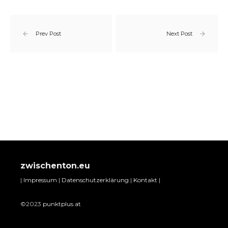
Prev Post
Next Post
zwischenton.eu
|
Impressum
|
Datenschutzerklärung
|
Kontakt
|
©2023
punktplus.at