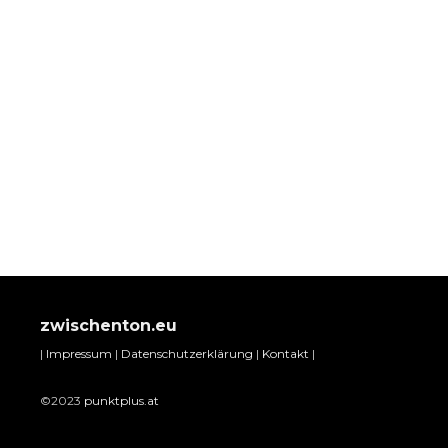
zwischenton.eu
|
Impressum
|
Datenschutzerklärung
|
Kontakt
|
©2023
punktplus.at